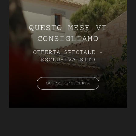
Q
U
E
S
T
O
M
E
S
E
V
I
C
O
N
S
I
G
L
I
A
M
O
O
F
F
E
R
T
A
S
P
E
C
I
A
L
E
-
E
S
C
L
U
S
I
V
A
S
I
T
O
SCOPRI L'OFFERTA