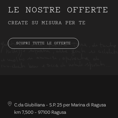
L
E
N
O
S
T
R
E
O
F
F
E
R
T
E
C
R
E
A
T
E
S
U
M
I
S
U
R
A
P
E
R
T
E
SCOPRI TUTTE LE OFFERTE
C.da Giubiliana – S.P. 25 per Marina di Ragusa
km 7,500 – 97100 Ragusa