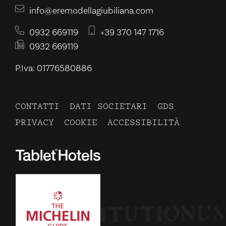
info@eremodellagiubiliana.com
0932 669119
+39 370 147 1716
0932 669119
P.Iva: 01776580886
CONTATTI
DATI SOCIETARI
GDS
PRIVACY
COOKIE
ACCESSIBILITÀ